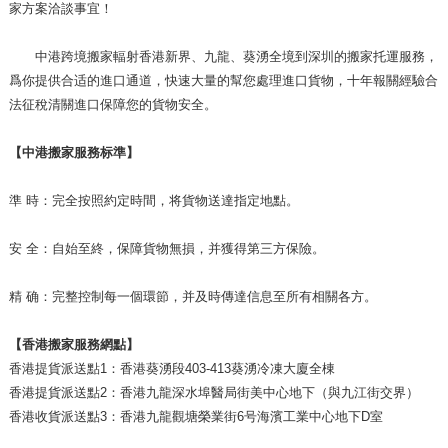
家方案洽談事宜！
中港跨境搬家輻射香港新界、九龍、葵湧全境到深圳的搬家托運服務，
爲你提供合适的進口通道，快速大量的幫您處理進口貨物，十年報關經驗合
法征稅清關進口保障您的貨物安全。
【中港搬家服務标準】
準 時：完全按照約定時間，将貨物送達指定地點。
安 全：自始至終，保障貨物無損，并獲得第三方保險。
精 确：完整控制每一個環節，并及時傳達信息至所有相關各方。
【香港搬家服務網點】
香港提貨派送點1：香港葵湧段403-413葵湧冷凍大廈全棟
香港提貨派送點2：香港九龍深水埠醫局街美中心地下（與九江街交界）
香港收貨派送點3：香港九龍觀塘榮業街6号海濱工業中心地下D室