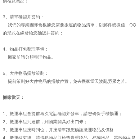
價格及物品；
3、清單确認并簽約：
我們的專業團隊會根據您需要搬運的物品清單，以郵件或微信、QQ
的形式在線發給您确認并簽約；
4、物品打包整理準備：
搬家前請分類整理物品。
5、大件物品擺放策劃：
提前策劃好大件物品的擺放位置，免去搬家當天淩亂勞累之苦。
搬家當天：
1、搬運車組會提前再次電話确認并發車，請您确保手機暢通；
2、搬運車組到達前，到物業開具好出門條；
3、搬運車組按時到位，并按清單跟您确認搬運物品及價格；
4、搬運結束後，請清點物品并檢查貴重物品、易碎物品、零散物品是