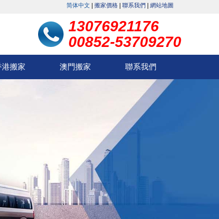
简体中文
|
搬家價格
|
聯系我們
|
網站地圖
13076921176
00852-53709270
香港搬家
澳門搬家
聯系我們