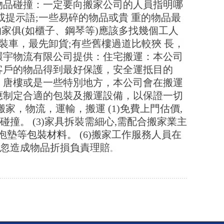
物品碰撞：一定要向搬家公司的人員指明哪
提示語;一些易碎的物品或貴 重的物品最
的家俱(如櫃子、鋼琴等)應該多找幾個工人
裝車，最先卸貨;有些舊樓過道比較狹 長，
環宇物流有限公司提供：住宅搬運：本公司
客戶的物品得到最好保護，安全運抵目的
、唐樓或是一些特別地方，本公司會在搬運
應制定合適的包裝及搬運設備，以保證一切
，物流，運輸，搬運 (1)免費上門估價,
碰撞。 (3)家具拆裝需細心,需配合搬家業主
氣泡墊等
包裝材料
。 (6)搬家工作服務人員在
疏忽造成物品折損負責理賠
。