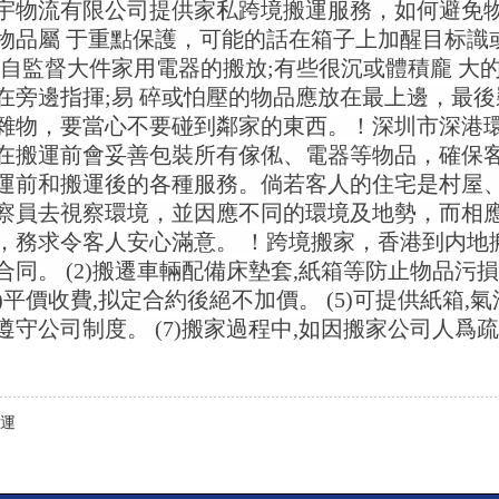
宇物流有限公司提供家私跨境搬運服務，如何避免
物品屬 于重點保護，可能的話在箱子上加醒目标識或
親自監督大件家用電器的搬放;有些很沉或體積龐 大
在旁邊指揮;易 碎或怕壓的物品應放在最上邊，最後
雜物，要當心不要碰到鄰家的東西。！深圳市深港
在搬運前會妥善包裝所有傢俬、電器等物品，確保
運前和搬運後的各種服務。倘若客人的住宅是村屋
察員去視察環境，並因應不同的環境及地勢，而相
，務求令客人安心滿意。 ！跨境搬家，香港到内地搬家
同。 (2)搬遷車輛配備床墊套,紙箱等防止物品污損
4)平價收費,拟定合約後絕不加價。 (5)可提供紙箱,
遵守公司制度。 (7)搬家過程中,如因搬家公司人爲
運