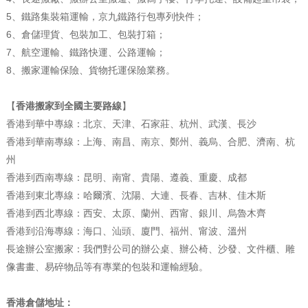
5、鐵路集裝箱運輸，京九鐵路行包專列快件；
6、倉儲理貨、包裝加工、包裝打箱；
7、航空運輸、鐵路快運、公路運輸；
8、搬家運輸保險、貨物托運保險業務。
【
香港搬家到全國主要路線
】
香港到華中專線：北京、天津、石家莊、杭州、武漢、長沙
香港到華南專線：上海、南昌、南京、鄭州、義烏、合肥、濟南、杭
州
香港到西南專線：昆明、南甯、貴陽、遵義、重慶、成都
香港到東北專線：哈爾濱、沈陽、大連、長春、吉林、佳木斯
香港到西北專線：西安、太原、蘭州、西甯、銀川、烏魯木齊
香港到沿海專線：海口、汕頭、廈門、福州、甯波、溫州
長途辦公室搬家：我們對公司的辦公桌、辦公椅、沙發、文件櫃、雕
像書畫、易碎物品等有專業的包裝和運輸經驗。
香港倉儲地址：