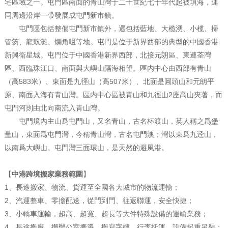
宅區域之一。屯門區南面的青山灣于二十世紀七十年代起被填海，連
同周邊沿岸一帶發展成屯門新市鎮。
屯門區包括整個屯門新市鎮外，還包括藍地、大榄湧、小榄、掃
管笏、龍鼓灘、爛角咀等地。屯門是位于新界西部的典型的中國香港
新興衛星城。
屯門位于中國香港新界西部，北接元朗區、東連荃灣
區、西臨珠江口、南面與大嶼山隔海相望。區内中心由西部有青山
（高583米）、東面是九徑山（高507米）、北面是圓頭山和元朗平
原、南面入海有青山灣。區内中心區被青山和九徑山2座高山夾著，而
屯門河則由北向南流入青山灣。
屯門境内主山爲屯門山，又名青山，古名杯渡山，英人稱之爲堡
壘山，東面爲屯門灣，今稱青山灣，古名屯門澳；灣以東爲九迳山，
以南爲大嶼山。屯門灣三面環山，是天然的避風港。
【
中港跨境搬家業務範圍
】
1、長途搬家、物流、貨運至全國各大城市的物流運輸；
2、汽運整車、零擔配送，從門到門、往返聯運，安全快捷；
3、小轎車運輸，超高、超寬、超長等大件特殊設備的運輸業務；
4、長途搬廠、搬辦公室搬遷、搬寫字樓、行李托運、設備起重吊裝；